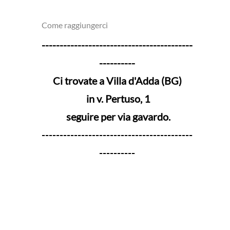
Come raggiungerci
------------------------------------------
----------
Ci trovate a Villa d'Adda (BG)
in v. Pertuso, 1
seguire per via gavardo.
------------------------------------------
----------